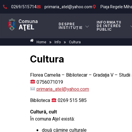
0269/515714
primaria_atel@yahoo.com
Piaţa Regele Mihai 
INFORMAȚII
DESPRE
DE INTERES
INSTITUȚIE
PUBLIC
»
»
Home
Info
Cultura
Cultura
Florea Camelia – Bibliotecar – Gradaţia V – Studii
0756071019
primaria_atel@yahoo.com
Biblioteca
0269 515 585
Cultură, cult
În comuna Aţel există:
două cămine culturale