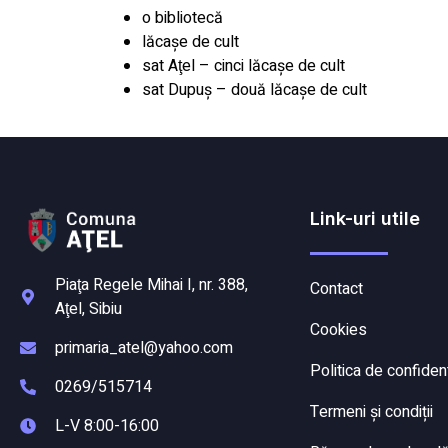
o bibliotecă
lăcaşe de cult
sat Aţel – cinci lăcaşe de cult
sat Dupuş – două lăcaşe de cult
Link-uri utile
Piaţa Regele Mihai I, nr. 388,
Contact
Aţel, Sibiu
Cookies
primaria_atel@yahoo.com
Politica de confident
0269/515714
Termeni și condiții
L-V 8:00-16:00