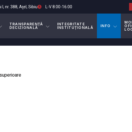
I, nr. 388, Aţel, Sibiu
L-V 8:00-16:00
MO
TRANSPARENȚĂ
INTEGRITATE
INFO
OFI
DECIZIONALĂ
INSTITUȚIONALĂ
LO
 superioare