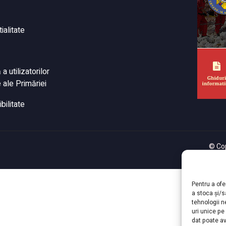
ialitate
 utilizatorilor
 ale Primăriei
bilitate
© Cop
Pentru a ofe
a stoca și/
tehnologii 
uri unice pe
dat poate av