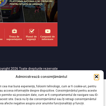
yright 2026 Toate drepturile rezervate
Administrează consimțământul
ri cea mai bună experiență, folosim tehnologii, cum ar fi cookie-uri, pentru
sau accesa informațiile despre dispozitive. Consimțământul pentru aceste
ne permite să procesăm date, cum ar fi comportamentul de navigare sau ID-
 acest site. Dacă nu îți dai consimțământul sau îți retragi consimțământul
ea afecte negative asupra unor anumite funcționalități și funcții.