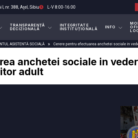
I, nr. 388, Aţel, Sibiu
L-V 8:00-16:00
MO
TRANSPARENȚĂ
INTEGRITATE
INFO
OFI
DECIZIONALĂ
INSTITUȚIONALĂ
LO
»
TUL ASISTENTĂ SOCIALĂ
Cerere pentru efectuarea anchetei sociale in vede
rea anchetei sociale in veder
itor adult