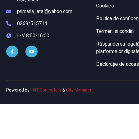
Cookies
primaria_atel@yahoo.com
Politica de confident
0269/515714
Termeni și condiții
L-V 8:00-16:00
Răspunderea legală a
platformelor digitale
Declarație de accesi
Powered by
TNT Computers
&
City Manager