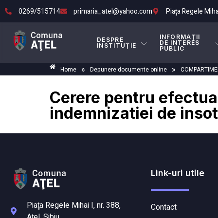
0269/515714
primaria_atel@yahoo.com
Piaţa Regele Mihai 
INFORMAȚII
DESPRE
DE INTERES
INSTITUȚIE
PUBLIC
»
»
Home
Depunere documente online
COMPARTIMEN
Cerere pentru efectua
indemnizatiei de insot
Link-uri utile
Piaţa Regele Mihai I, nr. 388,
Contact
Aţel, Sibiu