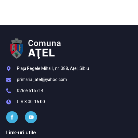
Piaţa Regele Mihai I, nr. 388, Aţel, Sibiu
primaria_atel@yahoo.com
0269/515714
L-V 8:00-16:00
Link-uri utile