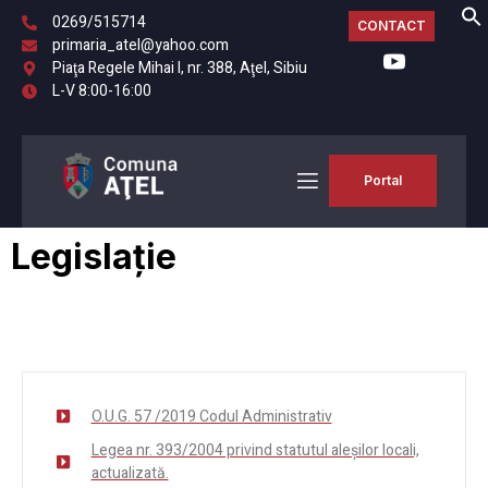
0269/515714
CONTACT
primaria_atel@yahoo.com
Piaţa Regele Mihai I, nr. 388, Aţel, Sibiu
L-V 8:00-16:00
Portal
Legislație
O.U.G. 57 /2019 Codul Administrativ
Legea nr. 393/2004 privind statutul aleşilor locali,
actualizată.