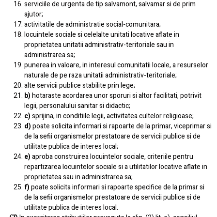
serviciile de urgenta de tip salvamont, salvamar si de prim
ajutor;
activitatile de administratie social-comunitara;
locuintele sociale si celelalte unitati locative aflate in
proprietatea unitatii administrativ-teritoriale sau in
administrarea sa;
punerea in valoare, in interesul comunitatii locale, a resurselor
naturale de pe raza unitatii administrativ-teritoriale;
alte servicii publice stabilite prin lege;
b)
hotaraste acordarea unor sporuri si altor facilitati, potrivit
legii, personalului sanitar si didactic;
c)
sprijina, in conditiile legii, activitatea cultelor religioase;
d)
poate solicita informari si rapoarte de la primar, viceprimar si
de la sefii organismelor prestatoare de servicii publice si de
utilitate publica de interes local;
e)
aproba construirea locuintelor sociale, criteriile pentru
repartizarea locuintelor sociale si a utilitatilor locative aflate in
proprietatea sau in administrarea sa;
f)
poate solicita informari si rapoarte specifice de la primar si
de la sefii organismelor prestatoare de servicii publice si de
utilitate publica de interes local.