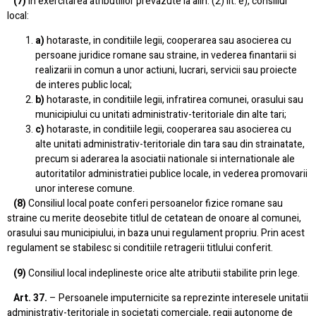
(7)
In exercitarea atributiilor prevazute la alin. (2) lit. e), consiliul
local:
a)
hotaraste, in conditiile legii, cooperarea sau asocierea cu
persoane juridice romane sau straine, in vederea finantarii si
realizarii in comun a unor actiuni, lucrari, servicii sau proiecte
de interes public local;
b)
hotaraste, in conditiile legii, infratirea comunei, orasului sau
municipiului cu unitati administrativ-teritoriale din alte tari;
c)
hotaraste, in conditiile legii, cooperarea sau asocierea cu
alte unitati administrativ-teritoriale din tara sau din strainatate,
precum si aderarea la asociatii nationale si internationale ale
autoritatilor administratiei publice locale, in vederea promovarii
unor interese comune.
(8)
Consiliul local poate conferi persoanelor fizice romane sau
straine cu merite deosebite titlul de cetatean de onoare al comunei,
orasului sau municipiului, in baza unui regulament propriu. Prin acest
regulament se stabilesc si conditiile retragerii titlului conferit.
(9)
Consiliul local indeplineste orice alte atributii stabilite prin lege.
Art. 37.
– Persoanele imputernicite sa reprezinte interesele unitatii
administrativ-teritoriale in societati comerciale, regii autonome de