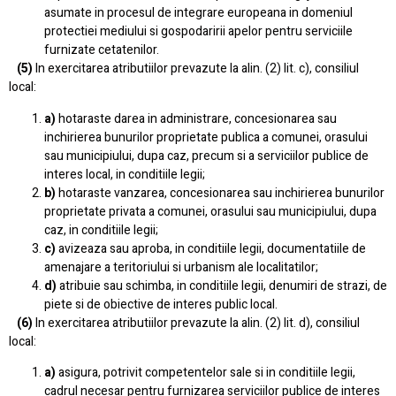
asumate in procesul de integrare europeana in domeniul
protectiei mediului si gospodaririi apelor pentru serviciile
furnizate cetatenilor.
(5)
In exercitarea atributiilor prevazute la alin. (2) lit. c), consiliul
local:
a)
hotaraste darea in administrare, concesionarea sau
inchirierea bunurilor proprietate publica a comunei, orasului
sau municipiului, dupa caz, precum si a serviciilor publice de
interes local, in conditiile legii;
b)
hotaraste vanzarea, concesionarea sau inchirierea bunurilor
proprietate privata a comunei, orasului sau municipiului, dupa
caz, in conditiile legii;
c)
avizeaza sau aproba, in conditiile legii, documentatiile de
amenajare a teritoriului si urbanism ale localitatilor;
d)
atribuie sau schimba, in conditiile legii, denumiri de strazi, de
piete si de obiective de interes public local.
(6)
In exercitarea atributiilor prevazute la alin. (2) lit. d), consiliul
local:
a)
asigura, potrivit competentelor sale si in conditiile legii,
cadrul necesar pentru furnizarea serviciilor publice de interes