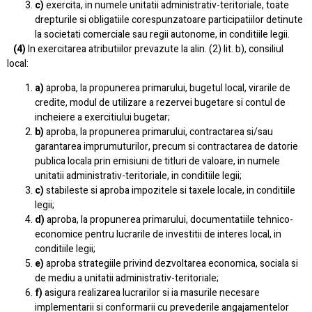
c)
exercita, in numele unitatii administrativ-teritoriale, toate
drepturile si obligatiile corespunzatoare participatiilor detinute
la societati comerciale sau regii autonome, in conditiile legii.
(4)
In exercitarea atributiilor prevazute la alin. (2) lit. b), consiliul
local:
a)
aproba, la propunerea primarului, bugetul local, virarile de
credite, modul de utilizare a rezervei bugetare si contul de
incheiere a exercitiului bugetar;
b)
aproba, la propunerea primarului, contractarea si/sau
garantarea imprumuturilor, precum si contractarea de datorie
publica locala prin emisiuni de titluri de valoare, in numele
unitatii administrativ-teritoriale, in conditiile legii;
c)
stabileste si aproba impozitele si taxele locale, in conditiile
legii;
d)
aproba, la propunerea primarului, documentatiile tehnico-
economice pentru lucrarile de investitii de interes local, in
conditiile legii;
e)
aproba strategiile privind dezvoltarea economica, sociala si
de mediu a unitatii administrativ-teritoriale;
f)
asigura realizarea lucrarilor si ia masurile necesare
implementarii si conformarii cu prevederile angajamentelor