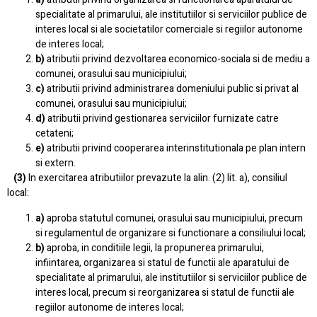
specialitate al primarului, ale institutiilor si serviciilor publice de
interes local si ale societatilor comerciale si regiilor autonome
de interes local;
b)
atributii privind dezvoltarea economico-sociala si de mediu a
comunei, orasului sau municipiului;
c)
atributii privind administrarea domeniului public si privat al
comunei, orasului sau municipiului;
d)
atributii privind gestionarea serviciilor furnizate catre
cetateni;
e)
atributii privind cooperarea interinstitutionala pe plan intern
si extern.
(3)
In exercitarea atributiilor prevazute la alin. (2) lit. a), consiliul
local:
a)
aproba statutul comunei, orasului sau municipiului, precum
si regulamentul de organizare si functionare a consiliului local;
b)
aproba, in conditiile legii, la propunerea primarului,
infiintarea, organizarea si statul de functii ale aparatului de
specialitate al primarului, ale institutiilor si serviciilor publice de
interes local, precum si reorganizarea si statul de functii ale
regiilor autonome de interes local;