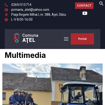
0269/515714
CONTACT
primaria_atel@yahoo.com
Piaţa Regele Mihai I, nr. 388, Aţel, Sibiu
L-V 8:00-16:00
Portal
Multimedia