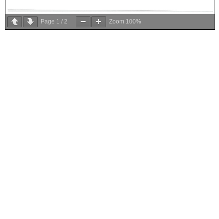
Page
1
/
2
Zoom
100%