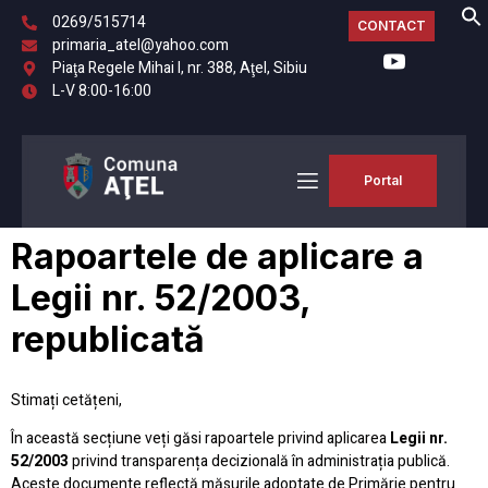
0269/515714
CONTACT
primaria_atel@yahoo.com
Piaţa Regele Mihai I, nr. 388, Aţel, Sibiu
L-V 8:00-16:00
Portal
Rapoartele de aplicare a
Legii nr. 52/2003,
republicată
Stimați cetățeni,
În această secțiune veți găsi rapoartele privind aplicarea
Legii nr.
52/2003
privind transparența decizională în administrația publică.
Aceste documente reflectă măsurile adoptate de Primărie pentru