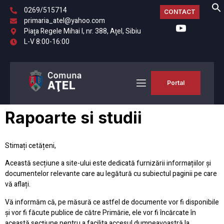
0269/515714
CONTACT
primaria_atel@yahoo.com
Piaţa Regele Mihai I, nr. 388, Aţel, Sibiu
L-V 8:00-16:00
Portal
Rapoarte si studii
Stimați cetățeni,
Această secțiune a site-ului este dedicată furnizării informațiilor și
documentelor relevante care au legătură cu subiectul paginii pe care
vă aflați.
Vă informăm că, pe măsură ce astfel de documente vor fi disponibile
și vor fi făcute publice de către Primărie, ele vor fi încărcate în
această secțiune pentru a facilita accesul dumneavoastră la