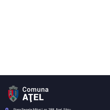
Piaţa Regele Mihai I, nr. 388, Aţel, Sibiu