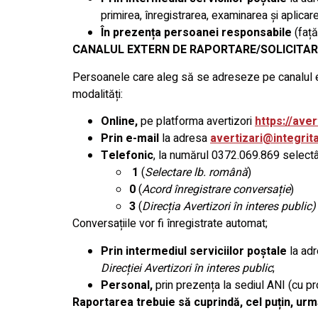
primirea, înregistrarea, examinarea și aplica
În prezența persoanei responsabile
(față
CANALUL EXTERN DE RAPORTARE/SOLICITAR
Persoanele care aleg să se adreseze pe canalul
modalități:
Online,
pe platforma avertizori
https://aver
Prin e-mail
la adresa
avertizari@integrit
Telefonic
, la numărul 0372.069.869 selectâ
1
(
Selectare lb. română
)
0
(
Acord înregistrare conversație
)
3
(
Direcția Avertizori în interes public)
Conversațiile vor fi înregistrate automat;
Prin intermediul serviciilor poștale
la adr
Direcției Avertizori în interes public
;
Personal,
prin prezența la sediul ANI (cu 
Raportarea trebuie să cuprindă, cel puțin, ur