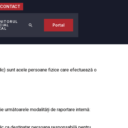
CONTACT
NITORUL
Portal
CIAL
CAL
blic) sunt acele persoane fizice care efectuează o
ie următoarele modalități de raportare internă:
lic ca destinatar persoana responsabilă pentru