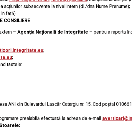
rea acțiunilor subsecvente la nivel intern (dl./dna Nume Prenume);
 în față).
E CONSILIERE
 extern –
Agenția Națională de Integritate
– pentru a raporta înc
tizori.integritate.eu
;
ate.eu
;
nd tastele:
esa ANI din Bulevardul Lascăr Catargiu nr. 15, Cod poștal 01066
programare prealabilă efectuată la adresa de e-mail
avertizari@in
mătoarele: