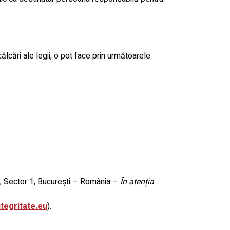
ălcări ale legii, o pot face prin următoarele
1, Sector 1, București – România –
În atenția
tegritate.eu
).