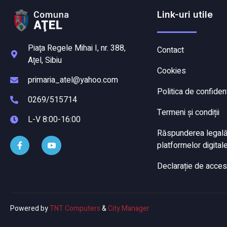
Link-uri utile
Piaţa Regele Mihai I, nr. 388,
Contact
Aţel, Sibiu
Cookies
primaria_atel@yahoo.com
Politica de confident
0269/515714
Termeni și condiții
L-V 8:00-16:00
Răspunderea legală a
platformelor digitale
Declarație de accesi
Powered by
TNT Computers
&
City Manager