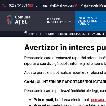
0269/515714
primaria_atel@yahoo.com
Piaţa Regele Mihai 
INFORMAȚII
DESPRE
DE INTERES
INSTITUȚIE
PUBLIC
»
»
Home
INFORMAȚII DE INTERES PUBLIC
Avertizor î
Avertizor în interes pu
Persoanele care efectuează raportări privind încăl
raportare sau divulgă public informaţii referitoare la
Aceste persoane pot realiza raportarea folosind un
CANALUL INTERN DE RAPORTARE/SOLICITARE
Persoanele care raportează încălcări ale legii, ca
Prin e-mail,
la adresa electronică
primaria
Prin intermediul serviciilor poștale
la ad