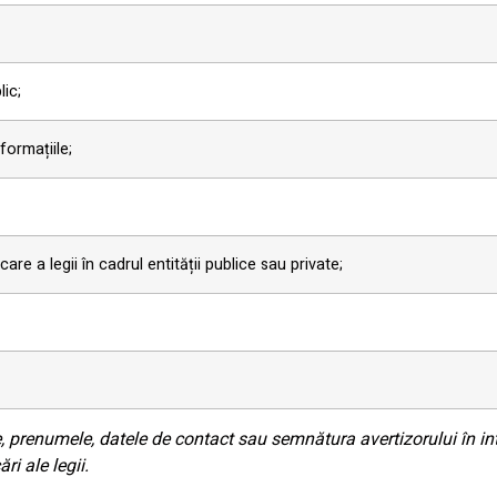
lic;
formațiile;
re a legii în cadrul entității publice sau private;
, prenumele, datele de contact sau semnătura avertizorului în in
ri ale legii.