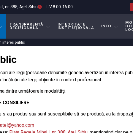
I, nr. 388, Aţel, Sibiu
L-V 8:00-16:00
MO
TRANSPARENȚĂ
INTEGRITATE
INFO
OFI
DECIZIONALĂ
INSTITUȚIONALĂ
LO
n interes public
blic
cări ale legii (persoane denumite generic avertizori în interes pu
 încălcări ale legii, obţinute în context profesional.
a dintre următoarele modalități:
 CONSILIERE
re s-au produs sau sunt susceptibile să se producă, au la dispoziț
_atel@yahoo.com
resa:
Piaţa Regele Mihai I, nr. 388, Aţel, Sibiu
, menționând clar pe p