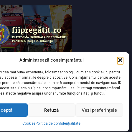
Administrează consimțământul
ri cea mai bună experiență, folosim tehnologii, cum ar fi cookie-uri, pentru
sau accesa informațiile despre dispozitive. Consimțământul pentru aceste
ne permite să procesăm date, cum ar fi comportamentul de navigare sau ID-
 acest site. Dacă nu îți dai consimțământul sau îți retragi consimțământul
ea afecte negative asupra unor anumite funcționalități și funcții.
cceptă
Refuză
Vezi preferințele
yright 2026 Toate drepturile rezervate
Cookies
Politica de confidențialitate