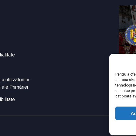
ialitate
Pentru a ofe
 utilizatorilor
a stoca și/
tehnologii 
 ale Primăriei
uri unice pe
dat poate av
bilitate
A
© Cop