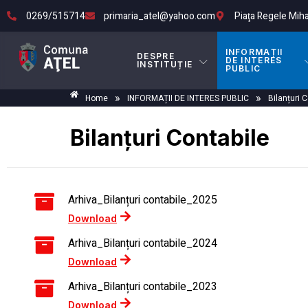
0269/515714
primaria_atel@yahoo.com
Piaţa Regele Mihai 
INFORMAȚII
DESPRE
DE INTERES
INSTITUȚIE
PUBLIC
»
»
Home
INFORMAȚII DE INTERES PUBLIC
Bilanțuri 
Bilanțuri Contabile
Arhiva_Bilanțuri contabile_2025
Download
Arhiva_Bilanțuri contabile_2024
Download
Arhiva_Bilanțuri contabile_2023
Download