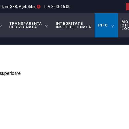
I, nr. 388, Aţel, Sibiu
L-V 8:00-16:00
MO
TRANSPARENȚĂ
INTEGRITATE
INFO
OFI
DECIZIONALĂ
INSTITUȚIONALĂ
LO
 superioare