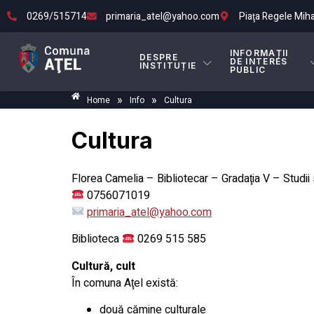
0269/515714
primaria_atel@yahoo.com
Piaţa Regele Mihai 
INFORMAȚII
DESPRE
DE INTERES
INSTITUȚIE
PUBLIC
»
»
Home
Info
Cultura
Cultura
Florea Camelia – Bibliotecar – Gradaţia V – Studii
0756071019
primaria_atel@yahoo.com
Biblioteca
0269 515 585
Cultură, cult
În comuna Aţel există:
două cămine culturale