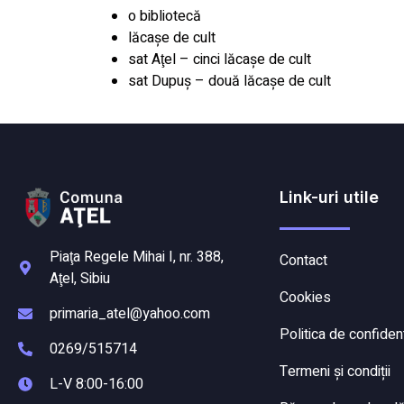
o bibliotecă
lăcaşe de cult
sat Aţel – cinci lăcaşe de cult
sat Dupuş – două lăcaşe de cult
Link-uri utile
Piaţa Regele Mihai I, nr. 388,
Contact
Aţel, Sibiu
Cookies
primaria_atel@yahoo.com
Politica de confident
0269/515714
Termeni și condiții
L-V 8:00-16:00