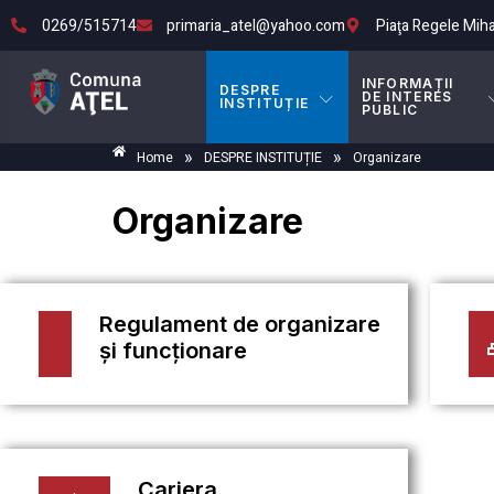
0269/515714
primaria_atel@yahoo.com
Piaţa Regele Mihai 
INFORMAȚII
DESPRE
DE INTERES
INSTITUȚIE
PUBLIC
»
»
Home
DESPRE INSTITUȚIE
Organizare
Organizare
Regulament de organizare
și funcționare
Cariera