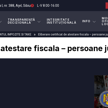
I, nr. 388, Aţel, Sibiu
L-V 8:00-16:00
MO
TRANSPARENȚĂ
INTEGRITATE
INFO
OFI
DECIZIONALĂ
INSTITUȚIONALĂ
LO
»
TUL IMPOZITE SI TAXE
Eliberare certificat de atestare fiscala – persoane ju
 atestare fiscala – persoane j