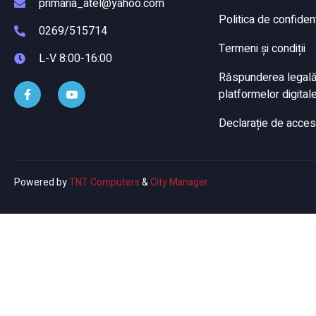
primaria_atel@yahoo.com
Politica de confident
0269/515714
Termeni și condiții
L-V 8:00-16:00
Răspunderea legală a
platformelor digitale
Declarație de accesi
Powered by
TNT Computers
&
City Manager