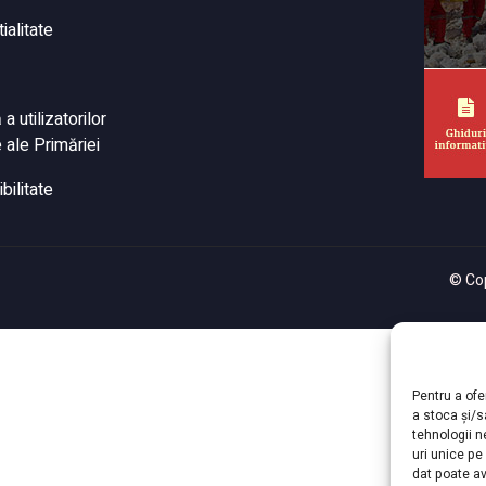
ialitate
 utilizatorilor
 ale Primăriei
bilitate
© Cop
Pentru a ofe
a stoca și/
tehnologii 
uri unice pe
dat poate av