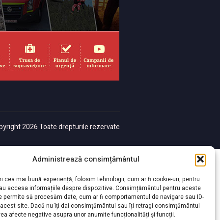
yright 2026 Toate drepturile rezervate
Administrează consimțământul
ri cea mai bună experiență, folosim tehnologii, cum ar fi cookie-uri, pentru
sau accesa informațiile despre dispozitive. Consimțământul pentru aceste
ne permite să procesăm date, cum ar fi comportamentul de navigare sau ID-
 acest site. Dacă nu îți dai consimțământul sau îți retragi consimțământul
ea afecte negative asupra unor anumite funcționalități și funcții.