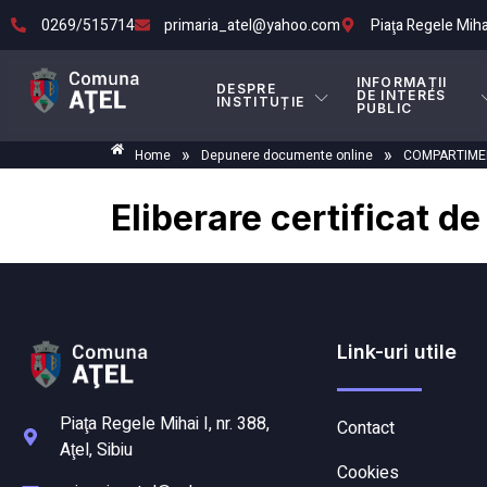
0269/515714
primaria_atel@yahoo.com
Piaţa Regele Mihai 
INFORMAȚII
DESPRE
DE INTERES
INSTITUȚIE
PUBLIC
»
»
Home
Depunere documente online
COMPARTIMEN
Eliberare certificat de
Link-uri utile
Piaţa Regele Mihai I, nr. 388,
Contact
Aţel, Sibiu
Cookies