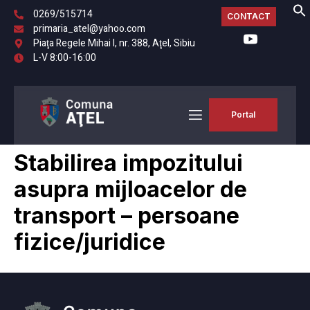
0269/515714
CONTACT
primaria_atel@yahoo.com
Piaţa Regele Mihai I, nr. 388, Aţel, Sibiu
L-V 8:00-16:00
Portal
Stabilirea impozitului
asupra mijloacelor de
transport – persoane
fizice/juridice