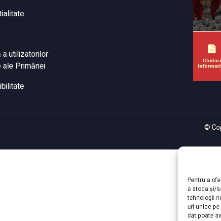
ialitate
 utilizatorilor
 ale Primăriei
bilitate
© Cop
Pentru a ofe
a stoca și/
tehnologii 
uri unice pe
dat poate av