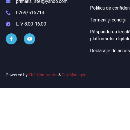
primaria_atel@yahoo.com
Politica de confident
0269/515714
Termeni și condiții
L-V 8:00-16:00
Răspunderea legală a
platformelor digitale
Declarație de accesi
Powered by
TNT Computers
&
City Manager