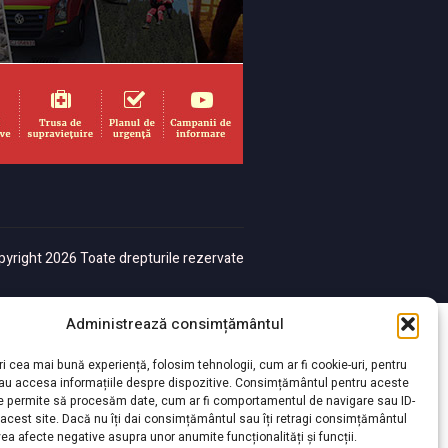
yright 2026 Toate drepturile rezervate
Administrează consimțământul
ri cea mai bună experiență, folosim tehnologii, cum ar fi cookie-uri, pentru
sau accesa informațiile despre dispozitive. Consimțământul pentru aceste
ne permite să procesăm date, cum ar fi comportamentul de navigare sau ID-
 acest site. Dacă nu îți dai consimțământul sau îți retragi consimțământul
ea afecte negative asupra unor anumite funcționalități și funcții.