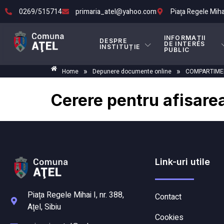
0269/515714
primaria_atel@yahoo.com
Piaţa Regele Mihai 
INFORMAȚII
DESPRE
DE INTERES
INSTITUȚIE
PUBLIC
»
»
Home
Depunere documente online
COMPARTIMEN
Cerere pentru afisarea
Link-uri utile
Piaţa Regele Mihai I, nr. 388,
Contact
Aţel, Sibiu
Cookies