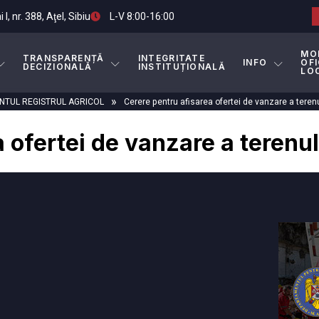
I, nr. 388, Aţel, Sibiu
L-V 8:00-16:00
MO
TRANSPARENȚĂ
INTEGRITATE
INFO
OFI
DECIZIONALĂ
INSTITUȚIONALĂ
LO
»
TUL REGISTRUL AGRICOL
Cerere pentru afisarea ofertei de vanzare a teren
 ofertei de vanzare a terenu