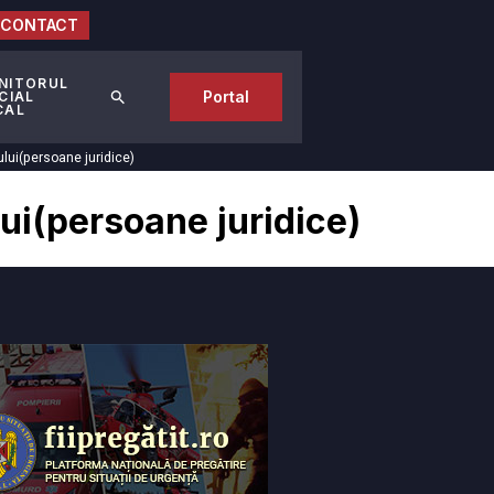
CONTACT
NITORUL
Portal
CIAL
CAL
ului(persoane juridice)
lui(persoane juridice)