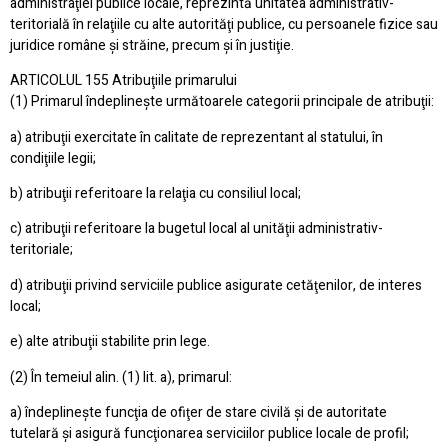
administraţiei publice locale, reprezintă unitatea administrativ-
teritorială în relaţiile cu alte autorităţi publice, cu persoanele fizice sau
juridice române şi străine, precum şi în justiţie.
ARTICOLUL 155 Atribuţiile primarului
(1) Primarul îndeplineşte următoarele categorii principale de atribuţii:
a) atribuţii exercitate în calitate de reprezentant al statului, în
condiţiile legii;
b) atribuţii referitoare la relaţia cu consiliul local;
c) atribuţii referitoare la bugetul local al unităţii administrativ-
teritoriale;
d) atribuţii privind serviciile publice asigurate cetăţenilor, de interes
local;
e) alte atribuţii stabilite prin lege.
(2) În temeiul alin. (1) lit. a), primarul:
a) îndeplineşte funcţia de ofiţer de stare civilă şi de autoritate
tutelară şi asigură funcţionarea serviciilor publice locale de profil;