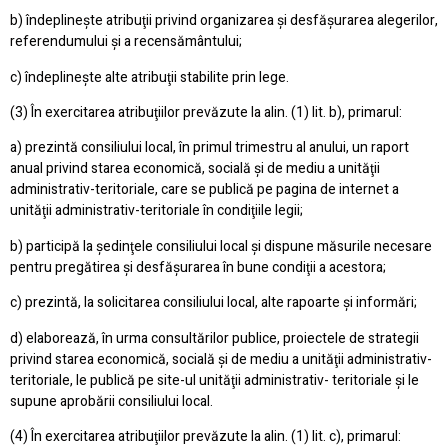
b) îndeplineşte atribuţii privind organizarea şi desfăşurarea alegerilor,
referendumului şi a recensământului;
c) îndeplineşte alte atribuţii stabilite prin lege.
(3) În exercitarea atribuţiilor prevăzute la alin. (1) lit. b), primarul:
a) prezintă consiliului local, în primul trimestru al anului, un raport
anual privind starea economică, socială şi de mediu a unităţii
administrativ-teritoriale, care se publică pe pagina de internet a
unităţii administrativ-teritoriale în condiţiile legii;
b) participă la şedinţele consiliului local şi dispune măsurile necesare
pentru pregătirea şi desfăşurarea în bune condiţii a acestora;
c) prezintă, la solicitarea consiliului local, alte rapoarte şi informări;
d) elaborează, în urma consultărilor publice, proiectele de strategii
privind starea economică, socială şi de mediu a unităţii administrativ-
teritoriale, le publică pe site-ul unităţii administrativ- teritoriale şi le
supune aprobării consiliului local.
(4) În exercitarea atribuţiilor prevăzute la alin. (1) lit. c), primarul: