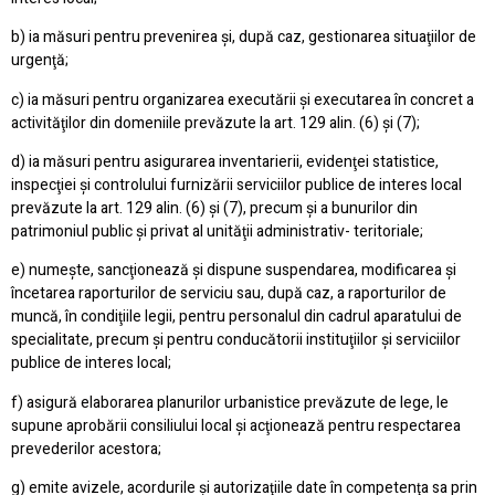
b) ia măsuri pentru prevenirea şi, după caz, gestionarea situaţiilor de
urgenţă;
c) ia măsuri pentru organizarea executării şi executarea în concret a
activităţilor din domeniile prevăzute la art. 129 alin. (6) şi (7);
d) ia măsuri pentru asigurarea inventarierii, evidenţei statistice,
inspecţiei şi controlului furnizării serviciilor publice de interes local
prevăzute la art. 129 alin. (6) şi (7), precum şi a bunurilor din
patrimoniul public şi privat al unităţii administrativ- teritoriale;
e) numeşte, sancţionează şi dispune suspendarea, modificarea şi
încetarea raporturilor de serviciu sau, după caz, a raporturilor de
muncă, în condiţiile legii, pentru personalul din cadrul aparatului de
specialitate, precum şi pentru conducătorii instituţiilor şi serviciilor
publice de interes local;
f) asigură elaborarea planurilor urbanistice prevăzute de lege, le
supune aprobării consiliului local şi acţionează pentru respectarea
prevederilor acestora;
g) emite avizele, acordurile şi autorizaţiile date în competenţa sa prin