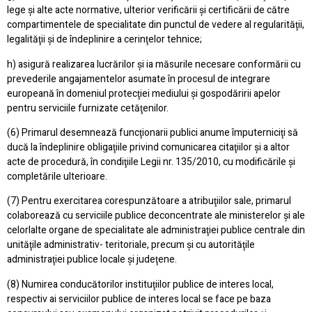
lege şi alte acte normative, ulterior verificării şi certificării de către
compartimentele de specialitate din punctul de vedere al regularităţii,
legalităţii şi de îndeplinire a cerinţelor tehnice;
h) asigură realizarea lucrărilor şi ia măsurile necesare conformării cu
prevederile angajamentelor asumate în procesul de integrare
europeană în domeniul protecţiei mediului şi gospodăririi apelor
pentru serviciile furnizate cetăţenilor.
(6) Primarul desemnează funcţionarii publici anume împuterniciţi să
ducă la îndeplinire obligaţiile privind comunicarea citaţiilor şi a altor
acte de procedură, în condiţiile Legii nr. 135/2010, cu modificările şi
completările ulterioare.
(7) Pentru exercitarea corespunzătoare a atribuţiilor sale, primarul
colaborează cu serviciile publice deconcentrate ale ministerelor şi ale
celorlalte organe de specialitate ale administraţiei publice centrale din
unităţile administrativ- teritoriale, precum şi cu autorităţile
administraţiei publice locale şi judeţene.
(8) Numirea conducătorilor instituţiilor publice de interes local,
respectiv ai serviciilor publice de interes local se face pe baza