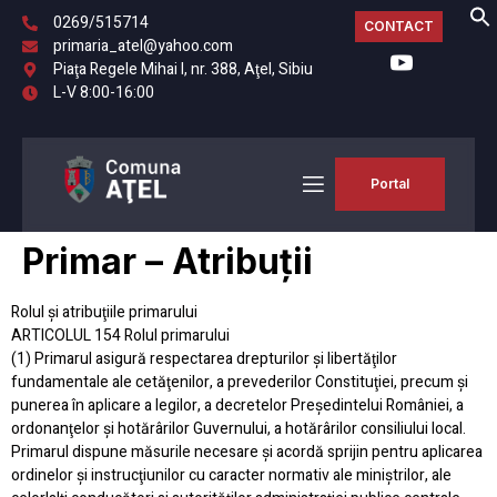
0269/515714
CONTACT
primaria_atel@yahoo.com
Piaţa Regele Mihai I, nr. 388, Aţel, Sibiu
L-V 8:00-16:00
Portal
Primar – Atribuții
Rolul şi atribuţiile primarului
ARTICOLUL 154 Rolul primarului
(1) Primarul asigură respectarea drepturilor şi libertăţilor
fundamentale ale cetăţenilor, a prevederilor Constituţiei, precum şi
punerea în aplicare a legilor, a decretelor Preşedintelui României, a
ordonanţelor şi hotărârilor Guvernului, a hotărârilor consiliului local.
Primarul dispune măsurile necesare şi acordă sprijin pentru aplicarea
ordinelor şi instrucţiunilor cu caracter normativ ale miniştrilor, ale