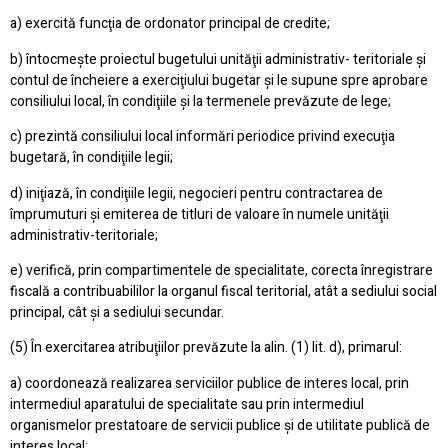
a) exercită funcţia de ordonator principal de credite;
b) întocmeşte proiectul bugetului unităţii administrativ- teritoriale şi
contul de încheiere a exerciţiului bugetar şi le supune spre aprobare
consiliului local, în condiţiile şi la termenele prevăzute de lege;
c) prezintă consiliului local informări periodice privind execuţia
bugetară, în condiţiile legii;
d) iniţiază, în condiţiile legii, negocieri pentru contractarea de
împrumuturi şi emiterea de titluri de valoare în numele unităţii
administrativ-teritoriale;
e) verifică, prin compartimentele de specialitate, corecta înregistrare
fiscală a contribuabililor la organul fiscal teritorial, atât a sediului social
principal, cât şi a sediului secundar.
(5) În exercitarea atribuţiilor prevăzute la alin. (1) lit. d), primarul:
a) coordonează realizarea serviciilor publice de interes local, prin
intermediul aparatului de specialitate sau prin intermediul
organismelor prestatoare de servicii publice şi de utilitate publică de
interes local;