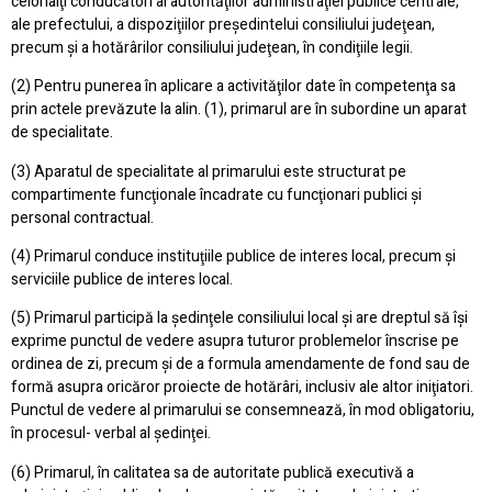
celorlalţi conducători ai autorităţilor administraţiei publice centrale,
ale prefectului, a dispoziţiilor preşedintelui consiliului judeţean,
precum şi a hotărârilor consiliului judeţean, în condiţiile legii.
(2) Pentru punerea în aplicare a activităţilor date în competenţa sa
prin actele prevăzute la alin. (1), primarul are în subordine un aparat
de specialitate.
(3) Aparatul de specialitate al primarului este structurat pe
compartimente funcţionale încadrate cu funcţionari publici şi
personal contractual.
(4) Primarul conduce instituţiile publice de interes local, precum şi
serviciile publice de interes local.
(5) Primarul participă la şedinţele consiliului local şi are dreptul să îşi
exprime punctul de vedere asupra tuturor problemelor înscrise pe
ordinea de zi, precum şi de a formula amendamente de fond sau de
formă asupra oricăror proiecte de hotărâri, inclusiv ale altor iniţiatori.
Punctul de vedere al primarului se consemnează, în mod obligatoriu,
în procesul- verbal al şedinţei.
(6) Primarul, în calitatea sa de autoritate publică executivă a