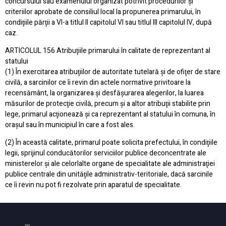
concursului sau examenului organizat potrivit procedurilor şi
criteriilor aprobate de consiliul local la propunerea primarului, în
condiţiile părţii a VI-a titlul II capitolul VI sau titlul III capitolul IV, după
caz.
ARTICOLUL 156 Atribuţiile primarului în calitate de reprezentant al
statului
(1) În exercitarea atribuţiilor de autoritate tutelară şi de ofiţer de stare
civilă, a sarcinilor ce îi revin din actele normative privitoare la
recensământ, la organizarea şi desfăşurarea alegerilor, la luarea
măsurilor de protecţie civilă, precum şi a altor atribuţii stabilite prin
lege, primarul acţionează şi ca reprezentant al statului în comuna, în
oraşul sau în municipiul în care a fost ales.
(2) În această calitate, primarul poate solicita prefectului, în condiţiile
legii, sprijinul conducătorilor serviciilor publice deconcentrate ale
ministerelor şi ale celorlalte organe de specialitate ale administraţiei
publice centrale din unităţile administrativ-teritoriale, dacă sarcinile
ce îi revin nu pot fi rezolvate prin aparatul de specialitate.