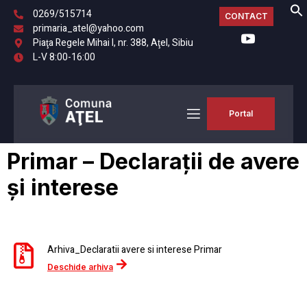
0269/515714
CONTACT
primaria_atel@yahoo.com
Piaţa Regele Mihai I, nr. 388, Aţel, Sibiu
L-V 8:00-16:00
Portal
Primar – Declarații de avere
și interese
Arhiva_Declaratii avere si interese Primar
Deschide arhiva