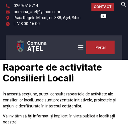
0269/515714
CONTACT
primaria_atel@yahoo.com
Piaţa Regele Mihai I, nr. 388, Aţel, Sibiu
L-V 8:00-16:00
Portal
Rapoarte de activitate
Consilieri Locali
În această secțiune, puteți consulta rapoartele de activitate ale
consilierilor locali, unde sunt prezentate inițiativele, proiectele și
acțiunile desfășurate în interesul cetățenilor.
Vă invităm să fiți informați și implicați în viața publică a localității
noastre!