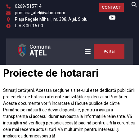
0269/515714
CONTACT
primaria_atel@yahoo.com
Piaţa Regele Mihai I, nr. 388, Aţel, Sibiu
L-V 8:00-16:00
Portal
Proiecte de hotarari
Stimați cetățeni, Această secțiune a site-ului este dedicată publicării
proiectelor de hotarari aferente activităților și deciziilor Primăriei.
Aceste documente vor fi încărcate și făcute publice de către
Primărie pe măsură ce devin disponibile, pentru a asigura
transparența și accesul dumneavoastră la informațiile relevante. Vă
încurajăm să verificați periodic această pagină pentru a fi la curent cu
cele mai recente actualizări. Vă mulțumim pentru interesul și
implicarea dumneavoastră!