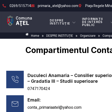
0269/515714
primaria_atel@yahoo.com
Piaţa Regele Mihai 
INFORMAȚII
DESPRE
DE INTERES
INSTITUȚIE
PUBLIC
»
»
»
Home
DESPRE INSTITUȚIE
Organizare
Compa
Compartimentul Conta
Duculeci Anamaria – Consilier superior
– Gradatia III – Studii superioare
0747170424
Email:
conta_primariaatel@yahoo.com