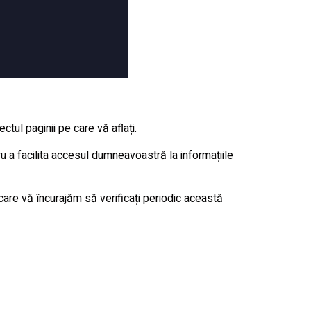
tul paginii pe care vă aflați.
u a facilita accesul dumneavoastră la informațiile
 care vă încurajăm să verificați periodic această