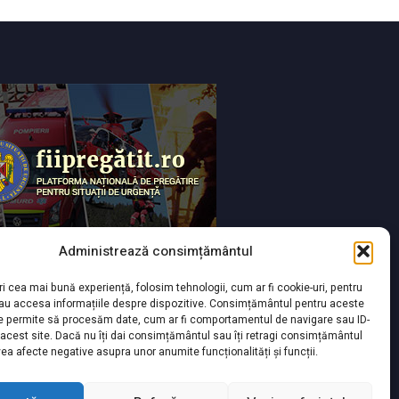
Administrează consimțământul
ri cea mai bună experiență, folosim tehnologii, cum ar fi cookie-uri, pentru
sau accesa informațiile despre dispozitive. Consimțământul pentru aceste
ne permite să procesăm date, cum ar fi comportamentul de navigare sau ID-
 acest site. Dacă nu îți dai consimțământul sau îți retragi consimțământul
ea afecte negative asupra unor anumite funcționalități și funcții.