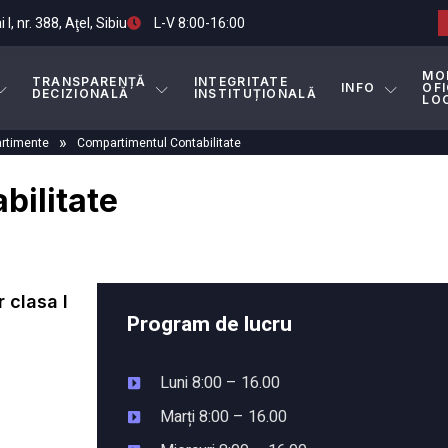
I, nr. 388, Aţel, Sibiu
L-V 8:00-16:00
MO
TRANSPARENȚĂ
INTEGRITATE
INFO
OFI
DECIZIONALĂ
INSTITUȚIONALĂ
LO
»
rtimente
Compartimentul Contabilitate
bilitate
 clasa I
Program de lucru
Luni 8:00 – 16.00
Marți 8:00 – 16.00