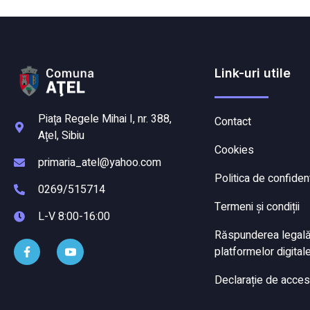
Link-uri utile
Piaţa Regele Mihai I, nr. 388,
Contact
Aţel, Sibiu
Cookies
primaria_atel@yahoo.com
Politica de confident
0269/515714
Termeni și condiții
L-V 8:00-16:00
Răspunderea legală a
platformelor digitale
Declarație de accesi