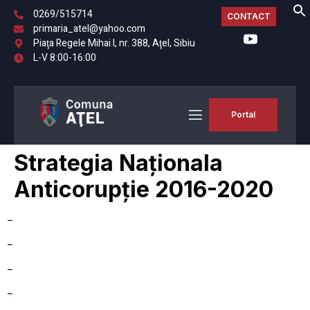
0269/515714
CONTACT
primaria_atel@yahoo.com
Piaţa Regele Mihai I, nr. 388, Aţel, Sibiu
L-V 8:00-16:00
Portal
Strategia Naționala
Anticorupție 2016-2020
–
–
–
–