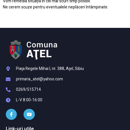
Vom remedia situația în cel mai scurt timp posibil.
Ne cerem scuze pentru eventualele neplăceri întâmpinate.
Piaţa Regele Mihai I, nr. 388, Aţel, Sibiu
primaria_atel@yahoo.com
0269/515714
L-V 8:00-16:00
Link-uri utile