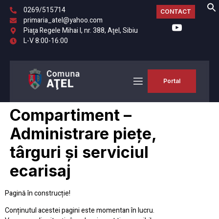
0269/515714
CONTACT
primaria_atel@yahoo.com
Piaţa Regele Mihai I, nr. 388, Aţel, Sibiu
L-V 8:00-16:00
Portal
Compartiment –
Administrare piețe,
târguri și serviciul
ecarisaj
Pagină în construcție!
Conținutul acestei pagini este momentan în lucru.