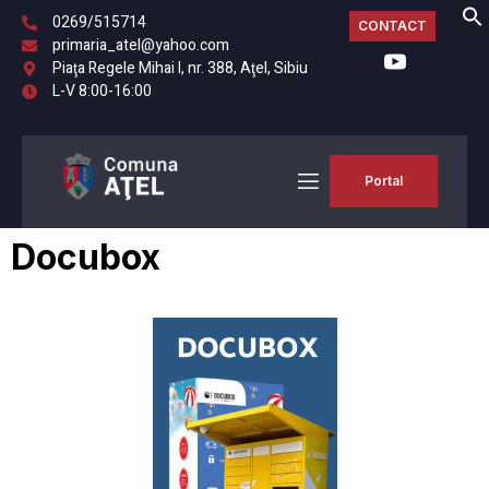
0269/515714
CONTACT
primaria_atel@yahoo.com
Piaţa Regele Mihai I, nr. 388, Aţel, Sibiu
L-V 8:00-16:00
Portal
Docubox