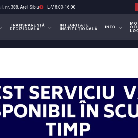
I, nr. 388, Aţel, Sibiu
L-V 8:00-16:00
MO
TRANSPARENȚĂ
INTEGRITATE
INFO
OFI
DECIZIONALĂ
INSTITUȚIONALĂ
LO