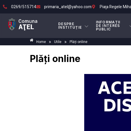
0269/515714
primaria_atel@yahoo.com
Piaţa Regele Mihai 
INFORMAȚII
DESPRE
DE INTERES
INSTITUȚIE
PUBLIC
»
»
Home
Utile
Plăți online
Plăți online