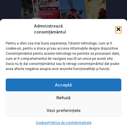
Administrează
consimțământul
Pentru a oferi cea mai bună experiență, folosim tehnologii, cum ar fi
cookie-uri, pentru a stoca și/sau accesa informațiile despre dispozitive.
Consimțământul pentru aceste tehnologii ne permite să procesăm date,
cum ar fi comportamentul de navigare sau ID-uri unice pe acest site.
Dacă nu îți dai consimțământul sau îți retragi consimțământul dat poate
avea afecte negative asupra unor anumite funcționalități și funcții.
Acceptă
Refuză
Powered by
TNT Computers
&
City Manager
Vezi preferințele
© Copyright 2026 Toate drepturile rezervate
Cookies
Politica de confidențialitate