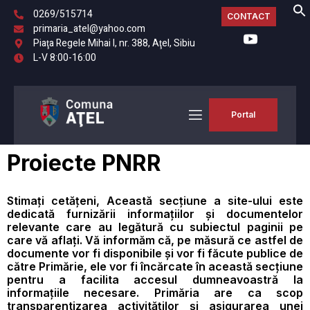
0269/515714
CONTACT
primaria_atel@yahoo.com
Piaţa Regele Mihai I, nr. 388, Aţel, Sibiu
L-V 8:00-16:00
Portal
Proiecte PNRR
Stimați cetățeni, Această secțiune a site-ului este
dedicată furnizării informațiilor și documentelor
relevante care au legătură cu subiectul paginii pe
care vă aflați. Vă informăm că, pe măsură ce astfel de
documente vor fi disponibile și vor fi făcute publice de
către Primărie, ele vor fi încărcate în această secțiune
pentru a facilita accesul dumneavoastră la
informațiile necesare. Primăria are ca scop
transparentizarea activităților și asigurarea unei