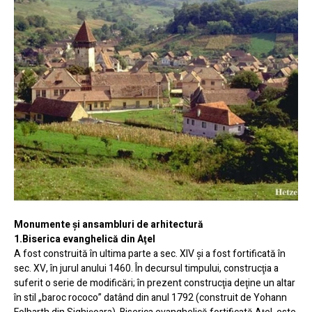
Monumente şi ansambluri de arhitectură
1.Biserica evanghelică din Aţel
A fost construită în ultima parte a sec. XIV şi a fost fortificată în
sec. XV, în jurul anului 1460. În decursul timpului, construcţia a
suferit o serie de modificări; în prezent construcţia deţine un altar
în stil „baroc rococo” datând din anul 1792 (construit de Yohann