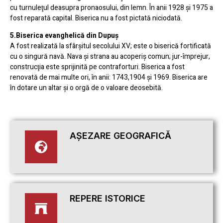
cu turnuleţul deasupra pronaosului, din lemn. În anii 1928 şi 1975 a
fost reparată capital. Biserica nu a fost pictată niciodată.
5.Biserica evanghelică din Dupuş
A fost realizată la sfârşitul secolului XV; este o biserică fortificată
cu o singură navă. Nava şi strana au acoperiş comun; jur-împrejur,
construcţia este sprijinită pe contraforturi. Biserica a fost
renovată de mai multe ori, în anii: 1743,1904 şi 1969. Biserica are
în dotare un altar şi o orgă de o valoare deosebită.
AȘEZARE GEOGRAFICĂ
REPERE ISTORICE