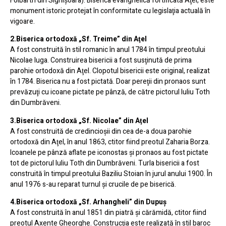
Folbarth din Sighişoara). Biserica evanghelică fortificată Aţel, este
monument istoric protejat în conformitate cu legislaţia actuală în
vigoare.
2.Biserica ortodoxă „Sf. Treime” din Aţel
A fost construită în stil romanic în anul 1784 în timpul preotului
Nicolae Iuga. Construirea bisericii a fost susţinută de prima
parohie ortodoxă din Aţel. Clopotul bisericii este original, realizat
în 1784. Biserica nu a fost pictată. Doar pereţii din pronaos sunt
prevăzuţi cu icoane pictate pe pânză, de către pictorul Iuliu Toth
din Dumbrăveni.
3.Biserica ortodoxă „Sf. Nicolae” din Aţel
A fost construită de credincioşii din cea de-a doua parohie
ortodoxă din Aţel, în anul 1863, ctitor fiind preotul Zaharia Borza.
Icoanele pe pânză aflate pe iconostas şi pronaos au fost pictate
tot de pictorul Iuliu Toth din Dumbrăveni. Turla bisericii a fost
construită în timpul preotului Baziliu Stoian în jurul anului 1900. În
anul 1976 s-au reparat turnul şi crucile de pe biserică.
4.Biserica ortodoxă „Sf. Arhangheli” din Dupuş
A fost construită în anul 1851 din piatră şi cărămidă, ctitor fiind
preotul Axente Gheorghe. Construcţia este realizată în stil baroc