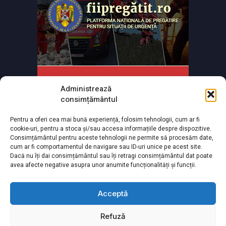
Administrează
consimțământul
Pentru a oferi cea mai bună experiență, folosim tehnologii, cum ar fi
cookie-uri, pentru a stoca și/sau accesa informațiile despre dispozitive.
Consimțământul pentru aceste tehnologii ne permite să procesăm date,
cum ar fi comportamentul de navigare sau ID-uri unice pe acest site.
Powered by
TNT Computers
&
City Manager
Dacă nu îți dai consimțământul sau îți retragi consimțământul dat poate
avea afecte negative asupra unor anumite funcționalități și funcții.
© Copyright 2026 Toate drepturile rezervate
Acceptă
Refuză