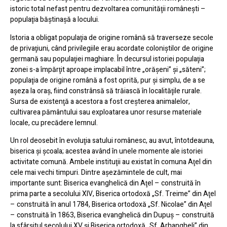
istoric total nefast pentru dezvoltarea comunităţii româneşti –
populaţia băştinaşă a locului.
Istoria a obligat populaţia de origine română să traverseze secole
de privaţiuni, când privilegiile erau acordate coloniştilor de origine
germană sau populaţiei maghiare. În decursul istoriei populaţia
zonei s-a împărţit aproape implacabil între „orăşeni” şi „săteni”;
populaţia de origine română a fost oprită, pur şi simplu, de a se
aşeza la oraş, fiind constrânsă să trăiască în localităţile rurale.
Sursa de existenţă a acestora a fost creşterea animalelor,
cultivarea pământului sau exploatarea unor resurse materiale
locale, cu precădere lemnul.
Un rol deosebit în evoluţia satului românesc, au avut, întotdeauna,
biserica şi şcoala; acestea având în unele momente ale istoriei
activitate comună. Ambele instituţii au existat în comuna Aţel din
cele mai vechi timpuri. Dintre aşezămintele de cult, mai
importante sunt: Biserica evanghelică din Aţel – construită în
prima parte a secolului XIV, Biserica ortodoxă „Sf. Treime” din Aţel
– construită în anul 1784, Biserica ortodoxă „Sf. Nicolae” din Aţel
– construită în 1863, Biserica evanghelică din Dupuş – construită
la sfârşitul secolului XV şi Biserica ortodoxă „Sf. Arhangheli” din