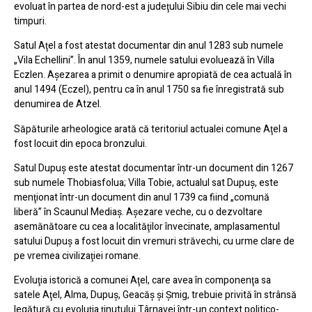
evoluat în partea de nord-est a judeţului Sibiu din cele mai vechi
timpuri.
Satul Aţel a fost atestat documentar din anul 1283 sub numele
„Vila Echellini”. În anul 1359, numele satului evoluează în Villa
Eczlen. Aşezarea a primit o denumire apropiată de cea actuală în
anul 1494 (Eczel), pentru ca în anul 1750 sa fie înregistrată sub
denumirea de Atzel.
Săpăturile arheologice arată că teritoriul actualei comune Aţel a
fost locuit din epoca bronzului.
Satul Dupuş este atestat documentar într-un document din 1267
sub numele Thobiasfolua; Villa Tobie, actualul sat Dupuş, este
menţionat într-un document din anul 1739 ca fiind „comună
liberă” în Scaunul Mediaş. Aşezare veche, cu o dezvoltare
asemănătoare cu cea a localităţilor învecinate, amplasamentul
satului Dupuş a fost locuit din vremuri străvechi, cu urme clare de
pe vremea civilizaţiei romane.
Evoluţia istorică a comunei Aţel, care avea în componenţa sa
satele Aţel, Alma, Dupuş, Geacăş şi Şmig, trebuie privită în strânsă
legătură cu evoluţia ţinutului Târnavei într-un context politico-