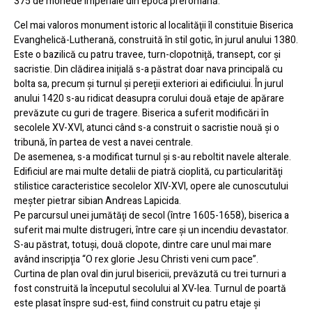
375 de monede imperiale din epoca preromană.
Cel mai valoros monument istoric al localităţii îl constituie Biserica
Evanghelică-Lutherană, construită în stil gotic, în jurul anului 1380.
Este o bazilică cu patru travee, turn-clopotniţă, transept, cor şi
sacristie. Din clădirea iniţială s-a păstrat doar nava principală cu
bolta sa, precum şi turnul şi pereţii exteriori ai edificiului. În jurul
anului 1420 s-au ridicat deasupra corului două etaje de apărare
prevăzute cu guri de tragere. Biserica a suferit modificări în
secolele XV-XVI, atunci când s-a construit o sacristie nouă şi o
tribună, în partea de vest a navei centrale.
De asemenea, s-a modificat turnul şi s-au reboltit navele alterale.
Edificiul are mai multe detalii de piatră cioplită, cu particularităţi
stilistice caracteristice secolelor XIV-XVI, opere ale cunoscutului
meşter pietrar sibian Andreas Lapicida.
Pe parcursul unei jumătăţi de secol (între 1605-1658), biserica a
suferit mai multe distrugeri, între care şi un incendiu devastator.
S-au păstrat, totuşi, două clopote, dintre care unul mai mare
având inscripţia “O rex glorie Jesu Christi veni cum pace”.
Curtina de plan oval din jurul bisericii, prevăzută cu trei turnuri a
fost construită la începutul secolului al XV-lea. Turnul de poartă
este plasat înspre sud-est, fiind construit cu patru etaje şi