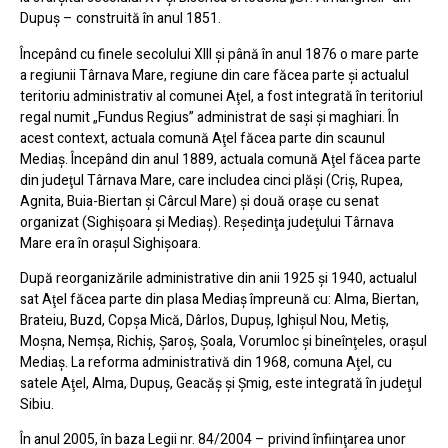
Dupuş – construită în anul 1851.
Începând cu finele secolului XIII şi până în anul 1876 o mare parte
a regiunii Târnava Mare, regiune din care făcea parte şi actualul
teritoriu administrativ al comunei Aţel, a fost integrată în teritoriul
regal numit „Fundus Regius” administrat de saşi şi maghiari. În
acest context, actuala comună Aţel făcea parte din scaunul
Mediaş. Începând din anul 1889, actuala comună Aţel făcea parte
din judeţul Târnava Mare, care includea cinci plăşi (Criş, Rupea,
Agnita, Buia-Biertan şi Cârcul Mare) şi două oraşe cu senat
organizat (Sighişoara şi Mediaş). Reşedinţa judeţului Târnava
Mare era în oraşul Sighişoara.
După reorganizările administrative din anii 1925 şi 1940, actualul
sat Aţel făcea parte din plasa Mediaş împreună cu: Alma, Biertan,
Brateiu, Buzd, Copşa Mică, Dârlos, Dupuş, Ighişul Nou, Metiş,
Moşna, Nemşa, Richiş, Şaroş, Şoala, Vorumloc şi bineînţeles, oraşul
Mediaş. La reforma administrativă din 1968, comuna Aţel, cu
satele Aţel, Alma, Dupuş, Geacăş şi Şmig, este integrată în judeţul
Sibiu.
În anul 2005, în baza Legii nr. 84/2004 – privind înfiinţarea unor