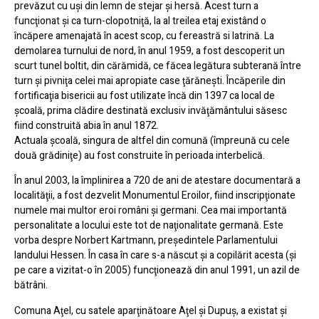
prevăzut cu uşi din lemn de stejar şi hersă. Acest turn a
funcţionat şi ca turn-clopotniţă, la al treilea etaj existând o
încăpere amenajată în acest scop, cu fereastră si latrină. La
demolarea turnului de nord, în anul 1959, a fost descoperit un
scurt tunel boltit, din cărămidă, ce făcea legătura subterană între
turn şi pivniţa celei mai apropiate case ţărăneşti. Încăperile din
fortificaţia bisericii au fost utilizate încă din 1397 ca local de
şcoală, prima clădire destinată exclusiv invăţământului săsesc
fiind construită abia în anul 1872.
Actuala şcoală, singura de altfel din comună (împreună cu cele
două grădiniţe) au fost construite în perioada interbelică.
În anul 2003, la împlinirea a 720 de ani de atestare documentară a
localităţii, a fost dezvelit Monumentul Eroilor, fiind inscripţionate
numele mai multor eroi români şi germani. Cea mai importantă
personalitate a locului este tot de naţionalitate germană. Este
vorba despre Norbert Kartmann, preşedintele Parlamentului
landului Hessen. În casa în care s-a născut şi a copilărit acesta (şi
pe care a vizitat-o în 2005) funcţionează din anul 1991, un azil de
bătrâni.
Comuna Aţel, cu satele aparţinătoare Aţel şi Dupuş, a existat şi