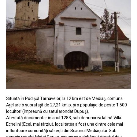
Situată în Podişul Târnavelor, la 12 km est de Mediaş, comuna
Aţel are o suprafaţă de 27,21 km.p. şi o populaţie de peste 1.500
locuitori (împreună cu satul arondat Dupuş).
Atestată documentar în anul 1283, sub denumirea latină Villa
Echelini (Ecel, mai târziu), localitatea a fost una dintre cele mai
înfloritoare comunităţi săseşti din Scaunul Mediaşului. Sub