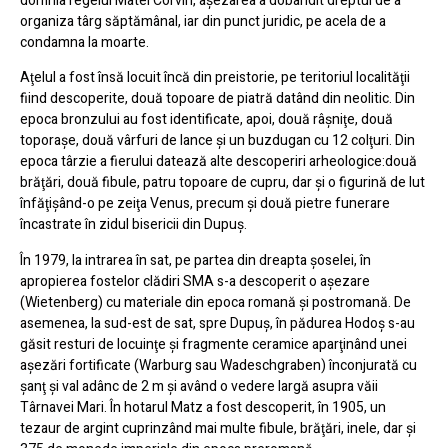
domnia regelui Matei Corvin, aşezarea a dobândit dreptul de a
organiza târg săptămânal, iar din punct juridic, pe acela de a
condamna la moarte.
Aţelul a fost însă locuit încă din preistorie, pe teritoriul localităţii
fiind descoperite, două topoare de piatră datând din neolitic. Din
epoca bronzului au fost identificate, apoi, două râşniţe, două
toporaşe, două vârfuri de lance şi un buzdugan cu 12 colţuri. Din
epoca târzie a fierului datează alte descoperiri arheologice:două
brăţări, două fibule, patru topoare de cupru, dar şi o figurină de lut
înfăţişând-o pe zeiţa Venus, precum şi două pietre funerare
încastrate în zidul bisericii din Dupuş.
În 1979, la intrarea în sat, pe partea din dreapta şoselei, în
apropierea fostelor clădiri SMA s-a descoperit o aşezare
(Wietenberg) cu materiale din epoca romană şi postromană. De
asemenea, la sud-est de sat, spre Dupuş, în pădurea Hodoş s-au
găsit resturi de locuinţe şi fragmente ceramice aparţinând unei
aşezări fortificate (Warburg sau Wadeschgraben) înconjurată cu
şanţ şi val adânc de 2 m şi având o vedere largă asupra văii
Târnavei Mari. În hotarul Matz a fost descoperit, în 1905, un
tezaur de argint cuprinzând mai multe fibule, brăţări, inele, dar şi